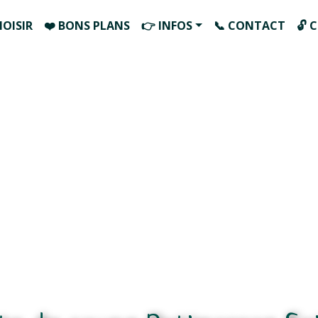
HOISIR
❤️ BONS PLANS
👉 INFOS
📞 CONTACT
🔓 