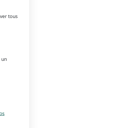
rver tous
t un
os